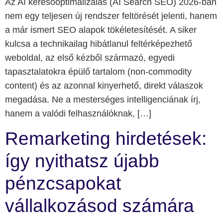
Az AI keresőoptimalizálás (AI Search SEO) 2026-ban
nem egy teljesen új rendszer feltörését jelenti, hanem
a már ismert SEO alapok tökéletesítését. A siker
kulcsa a technikailag hibátlanul feltérképezhető
weboldal, az első kézből származó, egyedi
tapasztalatokra épülő tartalom (non-commodity
content) és az azonnal kinyerhető, direkt válaszok
megadása. Ne a mesterséges intelligenciának írj,
hanem a valódi felhasználóknak, […]
Remarketing hirdetések:
így nyithatsz újabb
pénzcsapokat
vállalkozásod számára