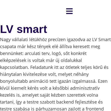
LV smart
Nagy vállalati létükhöz precízen igazodva az LV Smart
csapata már kész tények elé állítva keresett meg
bennünket: arculati terv, logó, sőt konkrét
elképzelések is voltak már új oldalukkal
kapcsolatban. Feladatunk itt az ötletek teljes körű és
hiánytalan kivitelezése volt, melyet néhány
bonyolultabb animáció tett igazán izgalmassá. Ezen
kívül kiemelt kérés volt a későbbi adminisztratív
kezelés is, amelyet saját kézben szerettek volna
tartani, így a testre szabott backend fejlesztése és
testre szabása is párhuzamosan zajlott a frontend