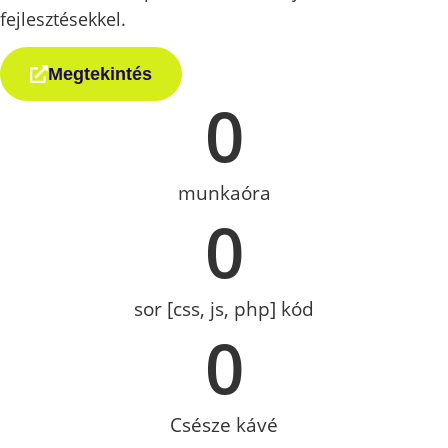
fejlesztésekkel.
Megtekintés
0
munkaóra
0
sor [css, js, php] kód
0
Csésze kávé