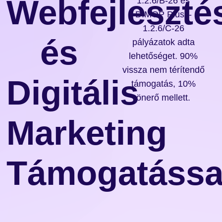
Webfejleszté
1.2.6/B-26 és
DIMOP Plusz-
1.2.6/C-26
és
pályázatok adta
lehetőséget. 90%
vissza nem térítendő
Digitális
támogatás, 10%
önerő mellett.
Marketing
Támogatássa