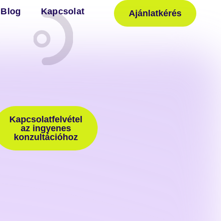
Blog
Kapcsolat
Ajánlatkérés
Kapcsolatfelvétel
az ingyenes
konzultációhoz